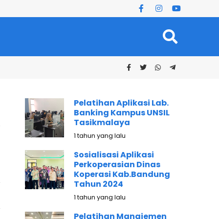
Pelatihan Aplikasi Lab.
Banking Kampus UNSIL
Tasikmalaya
1 tahun yang lalu
Sosialisasi Aplikasi
Perkoperasian Dinas
Koperasi Kab.Bandung
Tahun 2024
1 tahun yang lalu
Pelatihan Manajemen