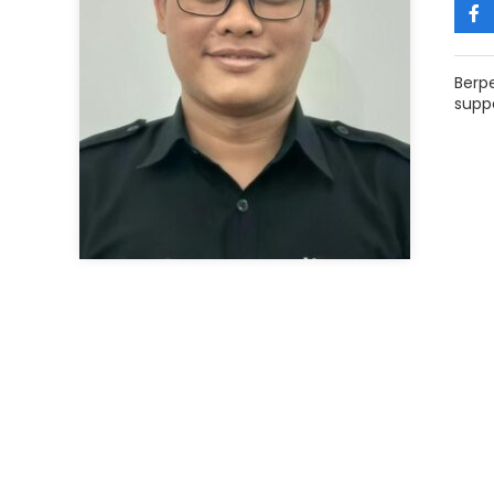
Berp
suppo