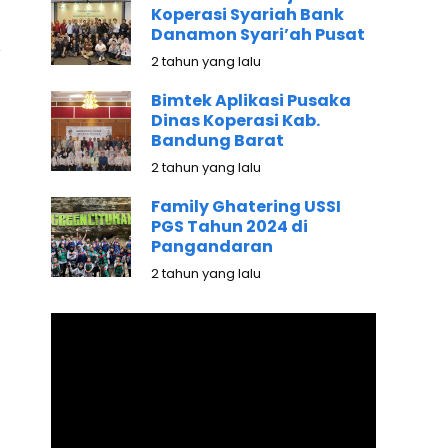
Koperasi Syariah Bank
Danamon Syari’ah Pusat
2 tahun yang lalu
Bimtek Aplikasi Pusaka
Dinas Koperasi Kab.
Bandung Barat
2 tahun yang lalu
Family Ghatering USSI
PGS Tahun 2024 di
Pangandaran
2 tahun yang lalu