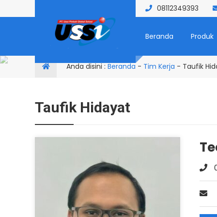
08112349393
Beranda
Produk
Anda disini :
Beranda
-
Tim Kerja
-
Taufik Hi
Taufik Hidayat
Te
0