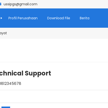
ussipgs@gmail.com
Profil Perusahaan
Download File
Berita
dayat
chnical Support
812345678