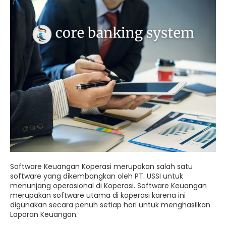
Software Keuangan Koperasi merupakan salah satu
software yang dikembangkan oleh PT. USSI untuk
menunjang operasional di Koperasi. Software Keuangan
merupakan software utama di koperasi karena ini
digunakan secara penuh setiap hari untuk menghasilkan
Laporan Keuangan.