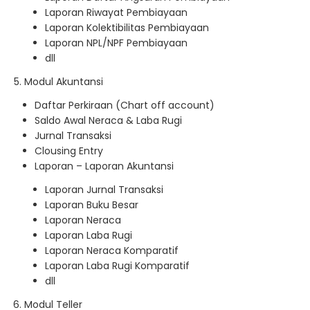
Laporan Riwayat Pembiayaan
Laporan Kolektibilitas Pembiayaan
Laporan NPL/NPF Pembiayaan
dll
Modul Akuntansi
Daftar Perkiraan (Chart off account)
Saldo Awal Neraca & Laba Rugi
Jurnal Transaksi
Clousing Entry
Laporan – Laporan Akuntansi
Laporan Jurnal Transaksi
Laporan Buku Besar
Laporan Neraca
Laporan Laba Rugi
Laporan Neraca Komparatif
Laporan Laba Rugi Komparatif
dll
Modul Teller