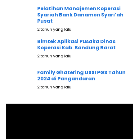
Pelatihan Manajemen Koperasi
Syariah Bank Danamon Syari’ah
Pusat
2 tahun yang lalu
Bimtek Aplikasi Pusaka Dinas
Koperasi Kab. Bandung Barat
2 tahun yang lalu
Family Ghatering USSI PGS Tahun
2024 di Pangandaran
2 tahun yang lalu