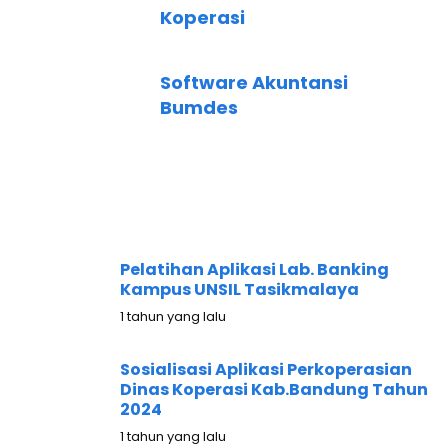
Koperasi
Software Akuntansi
Bumdes
Pelatihan Aplikasi Lab. Banking
Kampus UNSIL Tasikmalaya
1 tahun yang lalu
Sosialisasi Aplikasi Perkoperasian
Dinas Koperasi Kab.Bandung Tahun
2024
1 tahun yang lalu