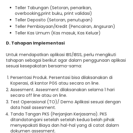
Teller Tabungan (Setoran, penarikan,
overbooking,print buku, print validasi)
Teller Deposito (Setoran, penutupan)
Teller Pembiayaan/Kredit (Pencairan, Angsuran)
Teller Kas Umum (Kas masuk, Kas Keluar)
D. Tahapan Implementasi
Untuk mendapatkan aplikasi IBS/IBSS, perlu mengikuti
tahapan sebagai berikut agar dalam penggunaan aplikasi
sesuai kesepakatan bersama-sama:
Persentasi Produk. Persentasi bisa dilaksanakan di
Koperasi, di kantor PGS atau secara on line.
Assesment. Assesment dilaksanakan selama 1 hari
secara off line atau on line.
Test Operasional (TO)/ Demo Aplikasi sesuai dengan
data hasil assesment.
Tanda Tangan PKS (Perjanjian Kerjasama). PKS
ditandatangani setelah setelah kedua belah pihak
menyepakati Biaya dan hal-hal yang di catat dalam
dokumen assesment.