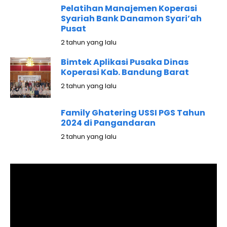
Pelatihan Manajemen Koperasi
Syariah Bank Danamon Syari’ah
Pusat
2 tahun yang lalu
Bimtek Aplikasi Pusaka Dinas
Koperasi Kab. Bandung Barat
2 tahun yang lalu
Family Ghatering USSI PGS Tahun
2024 di Pangandaran
2 tahun yang lalu