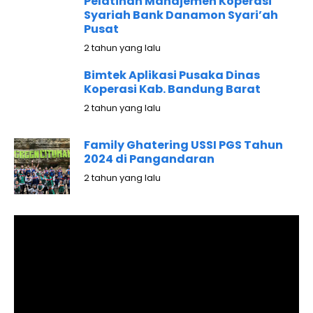
Pelatihan Manajemen Koperasi
Syariah Bank Danamon Syari’ah
Pusat
2 tahun yang lalu
Bimtek Aplikasi Pusaka Dinas
Koperasi Kab. Bandung Barat
2 tahun yang lalu
Family Ghatering USSI PGS Tahun
2024 di Pangandaran
2 tahun yang lalu