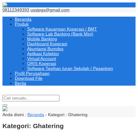
08112349393
ussipgs@gmail.com
Beranda
Produk
Software Kauangan Koperasi / BMT
Software Lab Banking (Bank Mini)
Mobile Banking
Dashboard Koperasi
Akuntansi Bumdes
Aplikasi Kolektor
Virtual Account
QRIS Koperasi
Software Tagihan Iuran Sekolah / Pesantren
Profil Perusahaan
Download File
Berita
Anda disini :
Beranda
- Kategori :
Ghatering
Kategori:
Ghatering