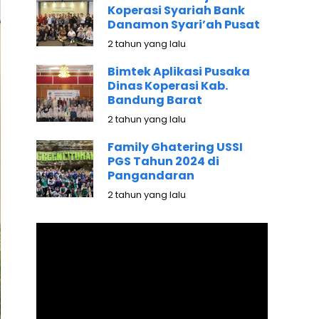
Koperasi Syariah Bank
Danamon Syari’ah Pusat
2 tahun yang lalu
Bimtek Aplikasi Pusaka
Dinas Koperasi Kab.
Bandung Barat
2 tahun yang lalu
Family Ghatering USSI
PGS Tahun 2024 di
Pangandaran
2 tahun yang lalu