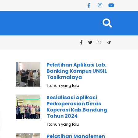
Pelatihan Aplikasi Lab.
Banking Kampus UNSIL
Tasikmalaya
1 tahun yang lalu
Sosialisasi Aplikasi
Perkoperasian Dinas
Koperasi Kab.Bandung
Tahun 2024
1 tahun yang lalu
Pelatihan Manajemen