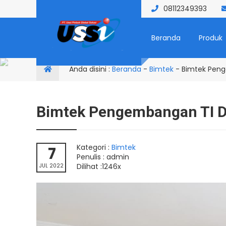
08112349393
Beranda
Produk
Anda disini :
Beranda
-
Bimtek
-
Bimtek Peng
Bimtek Pengembangan TI D
Kategori :
Bimtek
7
Penulis : admin
Dilihat :1246x
JUL 2022