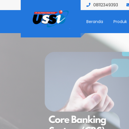
08112349393
Beranda
Produk