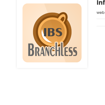
In
web 