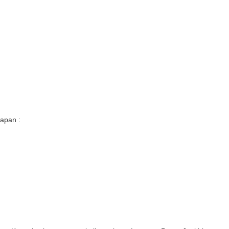
apan :