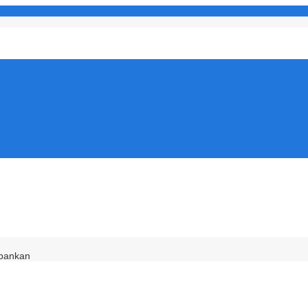
rbankan