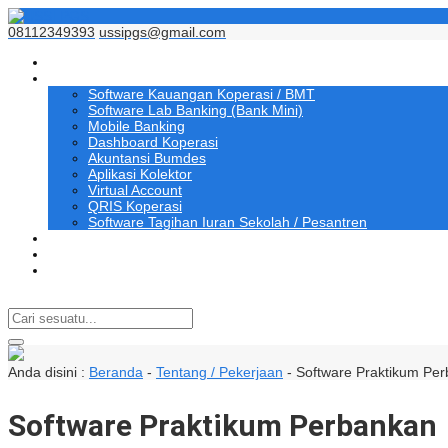
08112349393
ussipgs@gmail.com
Beranda
Produk
Software Kauangan Koperasi / BMT
Software Lab Banking (Bank Mini)
Mobile Banking
Dashboard Koperasi
Akuntansi Bumdes
Aplikasi Kolektor
Virtual Account
QRIS Koperasi
Software Tagihan Iuran Sekolah / Pesantren
Profil Perusahaan
Download File
Berita
Anda disini :
Beranda
-
Tentang / Pekerjaan
-
Software Praktikum Pe
Software Praktikum Perbankan