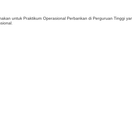
gunakan untuk Praktikum Operasional Perbankan di Perguruan Tinggi y
sional.