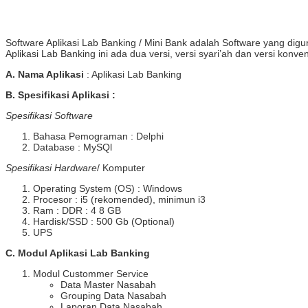
Software Aplikasi Lab Banking / Mini Bank adalah Software yang di
Aplikasi Lab Banking ini ada dua versi, versi syari’ah dan versi konven
A. Nama Aplikasi
: Aplikasi Lab Banking
B. Spesifikasi Aplikasi :
Spesifikasi Software
Bahasa Pemograman : Delphi
Database : MySQl
Spesifikasi Hardware
/ Komputer
Operating System (OS) : Windows
Procesor : i5 (rekomended), minimun i3
Ram : DDR : 4 8 GB
Hardisk/SSD : 500 Gb (Optional)
UPS
C. Modul Aplikasi Lab Banking
Modul Custommer Service
Data Master Nasabah
Grouping Data Nasabah
Laporan Data Nasabah