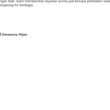
an baik, kami memberikan layanan purna jual berupa perbaikan siste
 langsung ke lembaga.
 berwarna Hijau