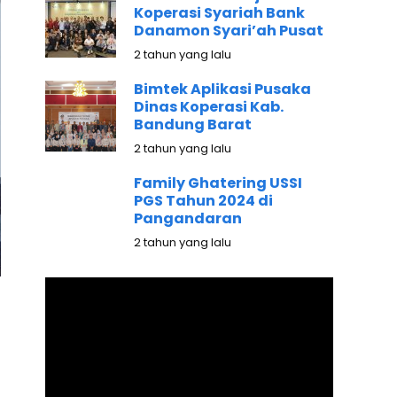
Koperasi Syariah Bank
Danamon Syari’ah Pusat
2 tahun yang lalu
Bimtek Aplikasi Pusaka
Dinas Koperasi Kab.
Bandung Barat
2 tahun yang lalu
Family Ghatering USSI
PGS Tahun 2024 di
Pangandaran
2 tahun yang lalu