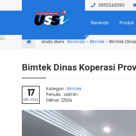
08112349393
Beranda
Produk
Anda disini :
Beranda
-
Bimtek
-
Bimtek Dinas
Bimtek Dinas Koperasi Prov
Kategori :
Bimtek
17
Penulis : admin
Dilihat :1250x
OKT 2022