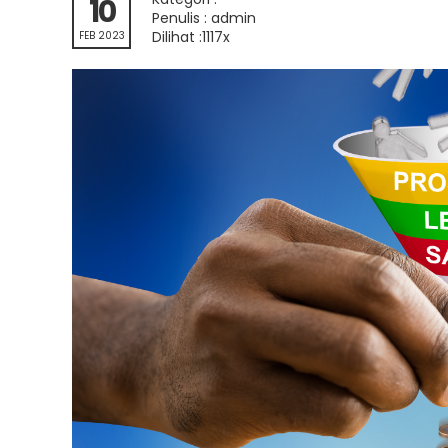
10
Penulis : admin
Dilihat :1117x
FEB 2023