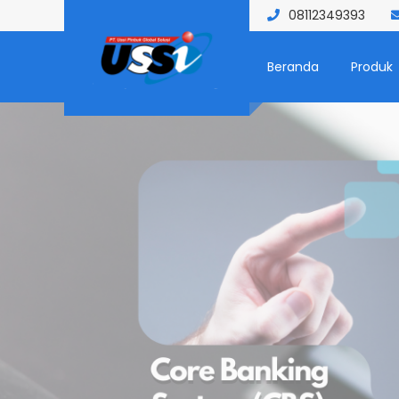
08112349393
Beranda
Produk